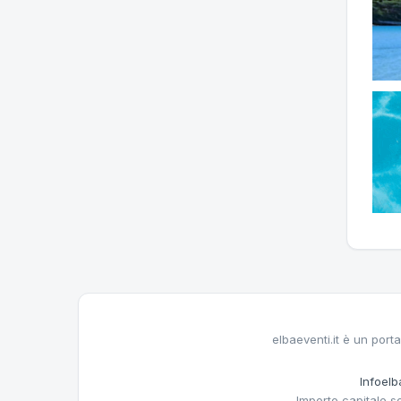
elbaeventi.it è un porta
Infoelba
Importo capitale s