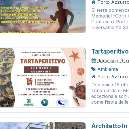
Porto Azzurro 
Si terrà domenica
Memorial “Corri
Comune di Porto
Diversamente Sani
Tartaperitivo
domenica 16 o
Ambiente
Porto Azzurro
Domenica 16 ottob
zona umida di Mo
eccezionale schiu
come l’isola delle.
Architetto In