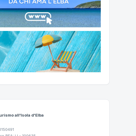
urismo all'Isola d'Elba
30150491
ro REA: LI - 100635