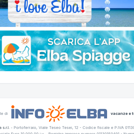
le di
vacanze e t
 s.r.l.
- Portoferraio, Viale Teseo Tesei, 12 - Codice fiscale e P.IVA 011
ociale Euro 10.000,00 i.v. - Registro imprese numero 01130150491 - Nume