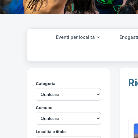
Eventi per località
Enogast
Ri
Categoria
Comune
Località o titolo