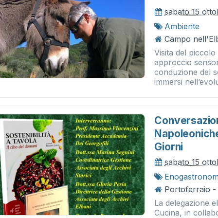
sabato 15 ott
Ambiente
Campo nell'El
Visita del piccol
approccio sensor
conduzione del s
immersi nell’evolu
Conversazion
Napoleoniche
Giorni
sabato 15 ott
Enogastronom
Portoferraio - 
La delegazione el
Cucina, in collab