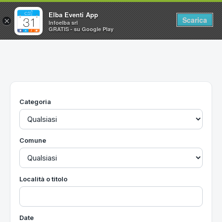
Elba Eventi App
Scarica
×
Infoelba srl
GRATIS - su Google Play
Home
Ricerca avanzata
Segnalaci un evento
Categoria
Utilità
Vacanze all'Isola d'Elba
Comune
Località o titolo
Date