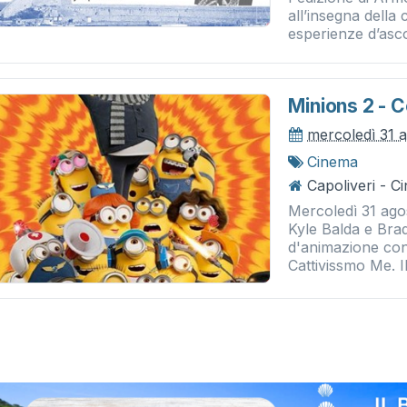
all’insegna della
esperienze d’ascol
Minions 2 - 
mercoledì 31 
Cinema
Capoliveri - 
Mercoledì 31 agos
Kyle Balda e Brad
d'animazione con p
Cattivissmo Me. Il 