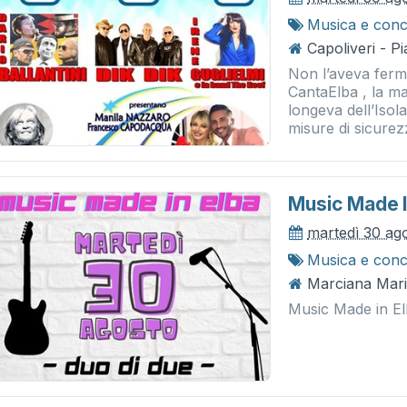
Musica e conc
Capoliveri - P
Non l’aveva ferm
CantaElba , la ma
longeva dell’Isol
misure di sicurez
Music Made I
martedì 30 ag
Musica e conc
Marciana Marin
Music Made in El