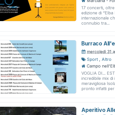
Marciana - Fo
17 concerti, oltre
edizione di “Elba
internazionale c
connubio tra...
Burraco All'
mercoledì 31 
Sport
,
Altro
Campo nell'El
VOGLIA DI... E
incredibile mix di
meravigliosa Isol
pronto infatti per 
Aperitivo Alle