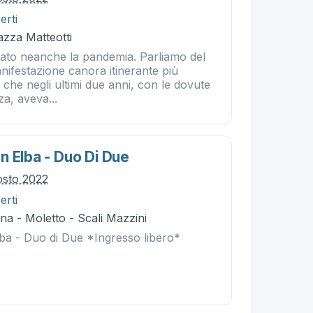
erti
iazza Matteotti
ato neanche la pandemia. Parliamo del
nifestazione canora itinerante più
a che negli ultimi due anni, con le dovute
za, aveva...
n Elba - Duo Di Due
osto 2022
erti
a - Moletto - Scali Mazzini
ba - Duo di Due *Ingresso libero*