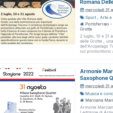
Romana Delle
mercoledì 31 
Sport
,
Arte e
Portoferraio -
Grotte
2 luglio, 10 e 31 
delle Grotte , un
dell'Arcipelago 
sul promontorio a
Armonie Marc
Saxophone Q
mercoledì 31 
Musica e conc
Marciana Mari
Armonie Marciana 
I edizione di Arm