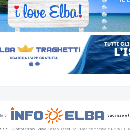
le di
vacanze e t
 s.r.l.
- Portoferraio, Viale Teseo Tesei, 12 - Codice fiscale e P.IVA 011