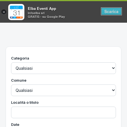
Elba Eventi App
Scarica
×
Infoelba srl
GRATIS - su Google Play
Home
Ricerca avanzata
Segnalaci un evento
Categoria
Utilità
Vacanze all'Isola d'Elba
Comune
Località o titolo
Date