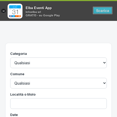
Elba Eventi App
Scarica
×
Infoelba srl
GRATIS - su Google Play
Home
Ricerca avanzata
Segnalaci un evento
Categoria
Utilità
Vacanze all'Isola d'Elba
Comune
Località o titolo
Date