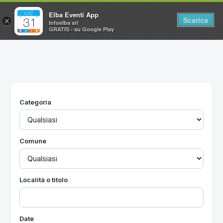
Elba Eventi App
Scarica
×
Infoelba srl
GRATIS - su Google Play
Home
Ricerca avanzata
Segnalaci un evento
Categoria
Utilità
Vacanze all'Isola d'Elba
Comune
Località o titolo
Date