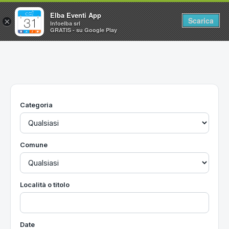
Elba Eventi App
Scarica
×
Infoelba srl
GRATIS - su Google Play
Home
Ricerca avanzata
Segnalaci un evento
Categoria
Utilità
Vacanze all'Isola d'Elba
Comune
Località o titolo
Date