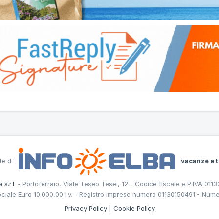
le di
vacanze e t
 s.r.l.
- Portoferraio, Viale Teseo Tesei, 12 - Codice fiscale e P.IVA 011
ociale Euro 10.000,00 i.v. - Registro imprese numero 01130150491 - Nume
Privacy Policy
|
Cookie Policy