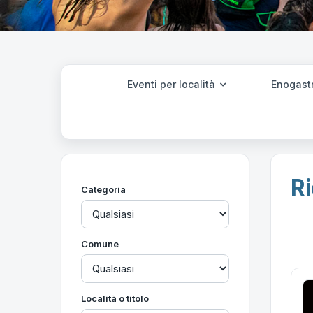
Eventi per località
Enogast
Ri
Categoria
Comune
Località o titolo