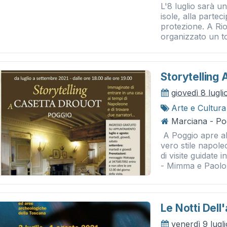
L'8 luglio sarà u
isole, alla partec
protezione. A Ri
organizzato un to
Storytelling
giovedì 8 lugli
Arte e Cultura
Marciana - Po
A Poggio apre al
vero stile napole
di visite guidate i
- Mimma e Paolo.
Le Notti Dell
venerdì 9 lugl