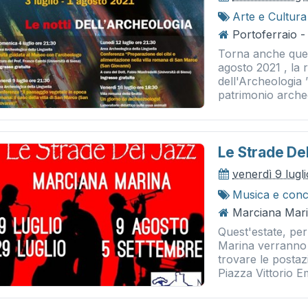
Arte e Cultura
Portoferraio -
Torna anche quest
agosto 2021 , la 
dell'Archeologia 
patrimonio archeo
Le Strade De
venerdì 9 lugl
Musica e conc
Marciana Mar
Quest'estate, per
Marina verranno 
trovare le postazi
Piazza Vittorio E