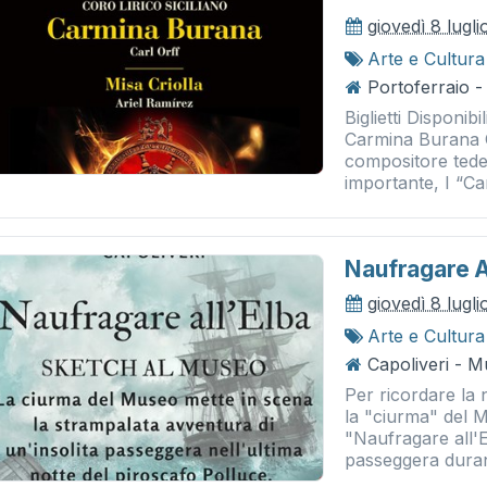
giovedì 8 lugli
Arte e Cultura
Portoferraio -
Biglietti Disponib
Carmina Burana 
compositore tede
importante, I “Ca
Naufragare A
giovedì 8 lugli
Arte e Cultura
Capoliveri - 
Per ricordare la 
la "ciurma" del 
"Naufragare all'El
passeggera durant