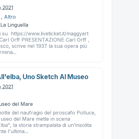
o 2021
,
Altro
 La Linguella
ili su https://www.liveticket.it/maggyart
Carl Orff PRESENTAZIONE Carl Orff ,
sco, scrive nel 1937 la sua opera più
rmina...
ll'elba, Uno Sketch Al Museo
o 2021
Museo del Mare
notte del naufragio del piroscafo Polluce,
Museo del Mare mette in scena
ba", la storia strampalata di un'insolita
e l'ultima...