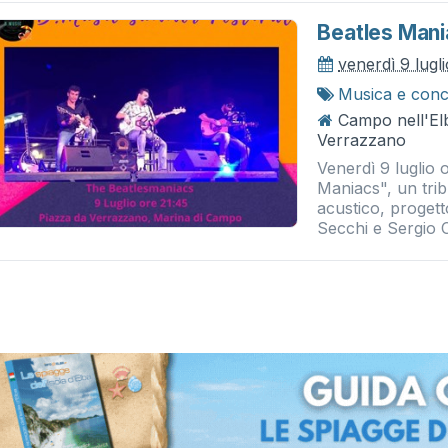
Beatles Man
venerdì 9 lugl
Musica e conc
Campo nell'El
Verrazzano
Venerdì 9 luglio 
Maniacs", un trib
acustico, proget
Secchi e Sergio C