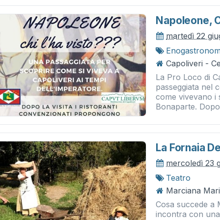
Napoleone, C
martedì 22 gi
Enogastronom
Capoliveri - C
La Pro Loco di Ca
passeggiata nel c
come vivevano i su
Bonaparte. Dopo la
La Fornaia De
mercoledì 23 
Teatro
Marciana Mari
Cosa succede a M
incontra con una 