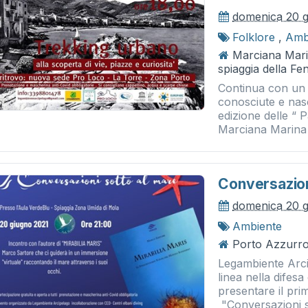
domenica 20 g
Folklore
,
Amb
Marciana Marin
spiaggia della Fen
Continua con un 
conosciute e nas
edizione delle “ P
Marciana Marina ”
Conversazion
domenica 20 g
Ambiente
Porto Azzurro
Legambiente Arc
linea nella difesa
presentare il pr
"Conversazioni s