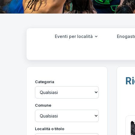
Eventi per località
Enogast
Ri
Categoria
Comune
Località o titolo