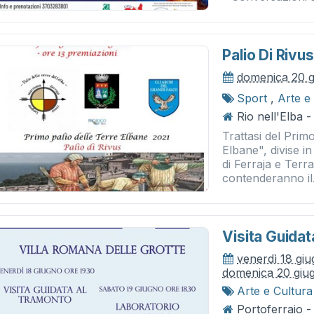
Palio Di Rivus
domenica 20 g
Sport
,
Arte e
Rio nell'Elba -
Trattasi del Primo
Elbane", divise i
di Ferraja e Terr
contenderanno il.
Visita Guida
venerdì 18 gi
domenica 20 giu
Arte e Cultura
Portoferraio -