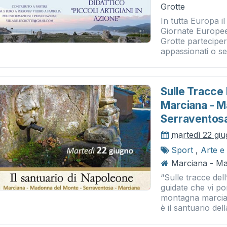
Grotte
In tutta Europa i
Giornate Europee 
Grotte parteciper
appassionati o sem
Sulle Tracce 
Marciana - M
Serraventosa
martedì 22 gi
Sport
,
Arte e
Marciana - M
“Sulle tracce dell
guidate che vi po
montagna marcian
è il santuario de