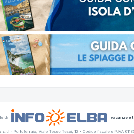
le di
vacanze e t
 s.r.l.
- Portoferraio, Viale Teseo Tesei, 12 - Codice fiscale e P.IVA 011