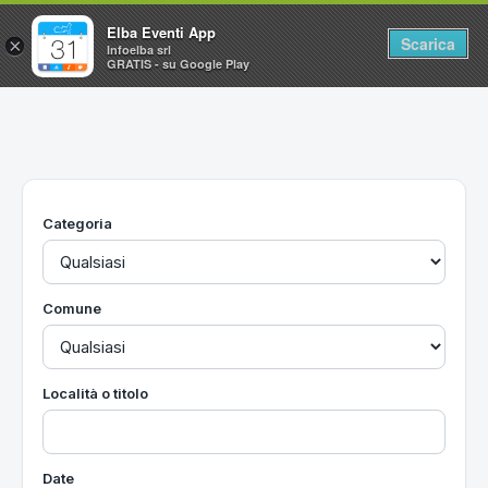
Elba Eventi App
Scarica
×
Infoelba srl
GRATIS - su Google Play
Home
Ricerca avanzata
Segnalaci un evento
Categoria
Utilità
Vacanze all'Isola d'Elba
Comune
Località o titolo
Date