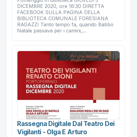
Pomeriggio in Biblioteca GIOVEDI’3
DICEMBRE 2020, ore 16:30 DIRETTA
FACEBOOK SULLA PAGINA DELLA
BIBLIOTECA COMUNALE FORESIANA
RAGAZZI Tanto tempo fa, quando Babbo
Natale passava per i camini,...
Rassegna Digitale Dal Teatro Dei
Vigilanti - Olga E Arturo