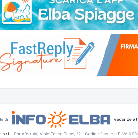
le di
vacanze e t
 s.r.l.
- Portoferraio, Viale Teseo Tesei, 12 - Codice fiscale e P.IVA 011