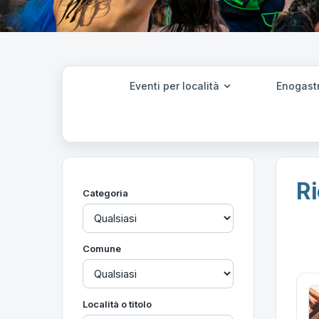
Eventi per località
Enogast
Ri
Categoria
Comune
Località o titolo