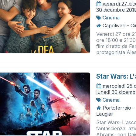
venerdì 27 di
30 dicembre 201
Cinema
Capoliveri - 
Venerdì 27 ore 2
ore 18:00 e 21:30
film diretto da F
protagonista Ales
Star Wars: L
mercoledì 25 
lunedì 30 dicemb
Cinema
Portoferraio 
Laugier
Star Wars: L'asc
fantascienza, azi
Abrams, con Dais