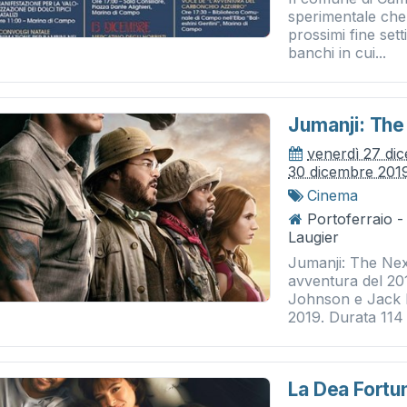
sperimentale che 
prossimi fine set
banchi in cui...
Jumanji: The
venerdì 27 di
30 dicembre 201
Cinema
Portoferraio 
Laugier
Jumanji: The Nex
avventura del 20
Johnson e Jack B
2019. Durata 114 m
La Dea Fortu