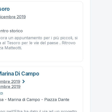
soro
dicembre 2019
entro storico
ra un appuntamento per i più piccoli, si
a al Tesoro per le vie del paese . Ritrovo
za Matteotti.
Marina Di Campo
embre 2019
embre 2019
to
ba - Marina di Campo - Piazza Dante
o nell’Elba ha dato il via ad un progetto