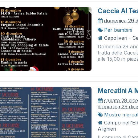
Caccia Al Te
domenica 29 
Per bambini
Capoliveri - C
Domenica 29 anco
tratta della Cacci
alle 15,00 in piaz
Mercatini A 
sabato 28 dic
domenica 29 dic
Mostre merca
Campo nell'El
Alighieri
Il comune di Camp