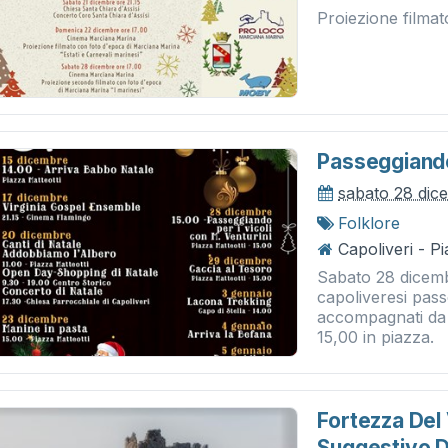
Proiezione filma
Passeggiando 
sabato 28 dic
Folklore
Capoliveri - P
Sabato 28 dicembr
capoliveresi pass
accompagnati da 
15,00 in piazza.
Fortezza Del V
Suggestivo De