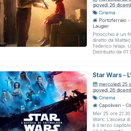
giovedì 26 dicem
Cinema
Portoferraio 
Laugier
Pinocchio è un fi
diretto da Matte
Federico Ielapi. 
Distribuito da 01 D
Star Wars - 
mercoledì 25 
giovedì 26 dicem
Cinema
Capoliveri - 
Mer 25 ore 21.3
Wars: L’ascesa di
è il terzo capitolo