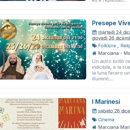
ed è l’episodio...
Presepe Vive
martedì 24 di
giovedì 26 dicem
Folklore
,
Reli
Marciana - Ma
Un astro brillò ne
indicibile, e la su
la luna fecero un 
illuminò....
I Marinesi
sabato 28 dic
Cinema
Marciana Mari