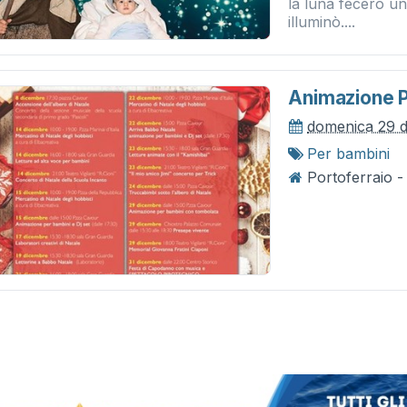
la luna fecero un 
illuminò....
Animazione 
domenica 29 
Per bambini
Portoferraio 