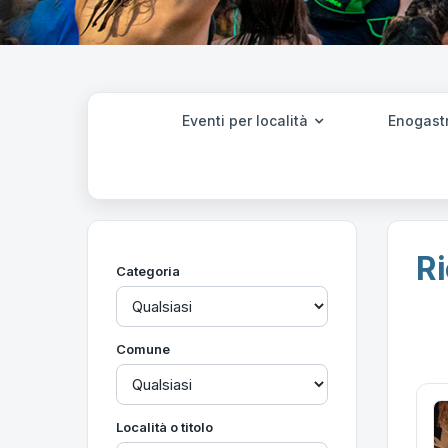
Eventi per località
Enogast
Ri
Categoria
Comune
Località o titolo