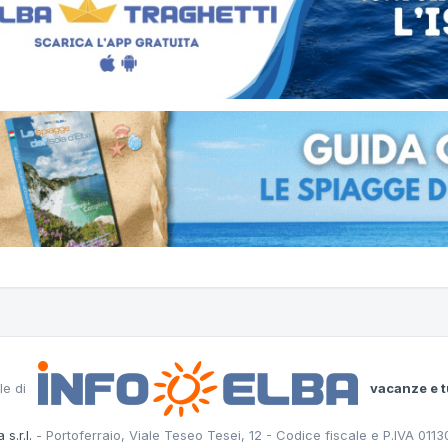
le di
vacanze e t
 s.r.l.
- Portoferraio, Viale Teseo Tesei, 12 - Codice fiscale e P.IVA 011