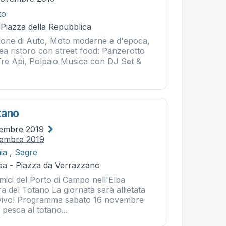
to
 Piazza della Repubblica
ione di Auto, Moto moderne e d'epoca,
ea ristoro con street food: Panzerotto
re Api, Polpaio Musica con DJ Set &
tano
vembre 2019
vembre 2019
ia
,
Sagre
ba - Piazza da Verrazzano
mici del Porto di Campo nell'Elba
a del Totano La giornata sarà allietata
 vivo! Programma sabato 16 novembre
 pesca al totano...