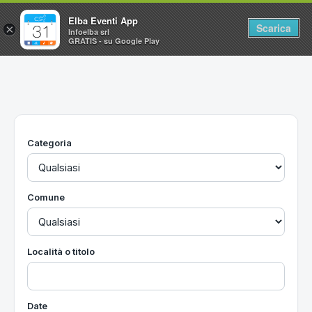
Elba Eventi App
Scarica
×
Infoelba srl
GRATIS - su Google Play
Home
Ricerca avanzata
Segnalaci un evento
Categoria
Utilità
Vacanze all'Isola d'Elba
Comune
Località o titolo
Date