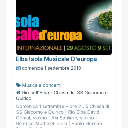
Elba Isola Musicale D'europa
domenica 1 settembre 2019
Musica e concerti
Rio nell'Elba - Chiesa dei SS Giacomo e
Quirico
Domenica 1 settembre – ore 21.15 Chiesa di
SS Giacomo e Quirico | Rio Elba David
Grimal, violino | Aki Saulière, violino |
Béatrice Muthelet, viola | Pablo Hernàn