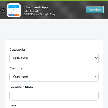
Elba Eventi App
Scarica
×
Infoelba srl
GRATIS - su Google Play
Home
Ricerca avanzata
Segnalaci un evento
Categoria
Utilità
Vacanze all'Isola d'Elba
Comune
Località o titolo
Date