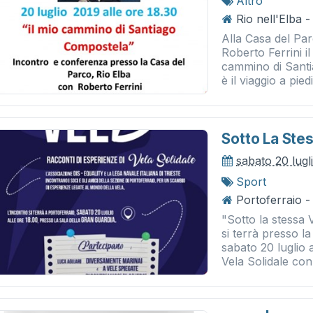
Altro
Rio nell'Elba 
Alla Casa del Pa
Roberto Ferrini il
cammino di Santi
è il viaggio a piedi
Sotto La Ste
sabato 20 lugl
Sport
Portoferraio -
"Sotto la stessa 
si terrà presso l
sabato 20 luglio 
Vela Solidale con.