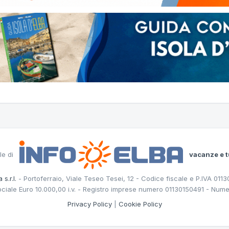
le di
vacanze e t
 s.r.l.
- Portoferraio, Viale Teseo Tesei, 12 - Codice fiscale e P.IVA 011
ociale Euro 10.000,00 i.v. - Registro imprese numero 01130150491 - Nume
Privacy Policy
|
Cookie Policy