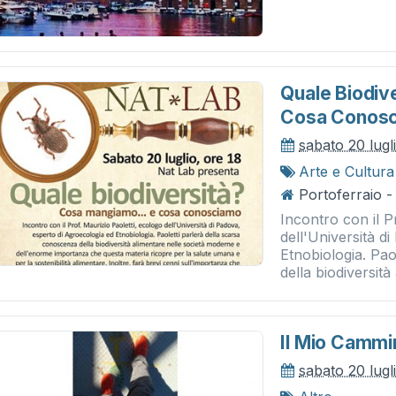
Quale Biodiv
Cosa Conos
sabato 20 lugl
Arte e Cultura
Portoferraio -
Incontro con il P
dell'Università d
Etnobiologia. Pao
della biodiversità
Il Mio Cammi
sabato 20 lugl