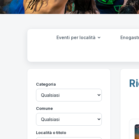
Eventi per località
Enogast
Ri
Categoria
Comune
Località o titolo