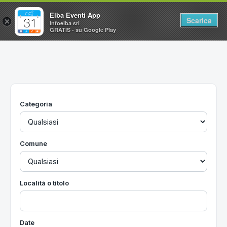
Elba Eventi App
Scarica
×
Infoelba srl
GRATIS - su Google Play
Home
Ricerca avanzata
Segnalaci un evento
Categoria
Utilità
Vacanze all'Isola d'Elba
Comune
Località o titolo
Date