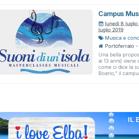
Campus Musi
lunedì 8 lugli
luglio 2019
Musica e conc
Portoferraio -
Una bella propost
ai 13 anni) viene 
come ci dice la s
Boano,” il campu