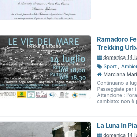
Ramadoro Fest
Trekking Ur
domenica 14 l
Sport
,
Ambie
Marciana Marina
Continuano a lugl
Passeggiate per 
Attenzione : l'ora
cambiato: non è pi
La Luna In Pi
domenica 14 l