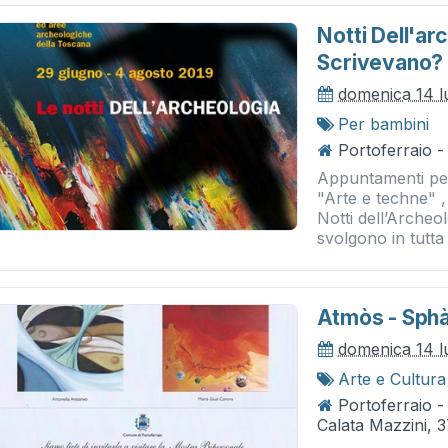
Notti Dell'a
Scrivevano?
domenica 14 l
Per bambini
Portoferraio -
Appuntamenti per
"Arte e techne" 
Notti dell’Archeo
svolgono in tutta 
Atmòs - Sphà
domenica 14 l
Arte e Cultura
Portoferraio -
Calata Mazzini, 