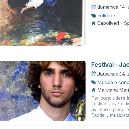
domenica 14 l
Folklore
Capoliveri - S
Festival - J
domenica 14 l
Musica e conc
Marciana Mari
Per concludere la
Festival Jazz di
avremo il piacere
Taddei , musicista