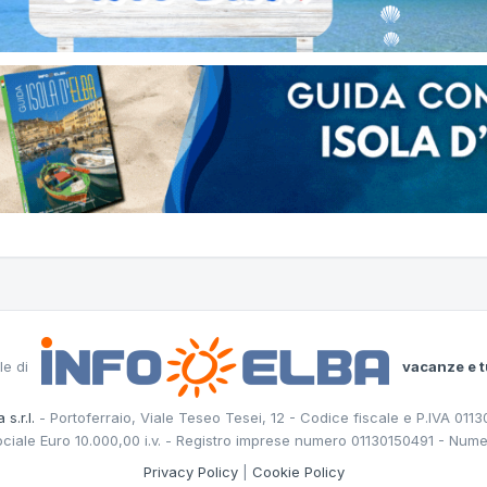
le di
vacanze e t
 s.r.l.
- Portoferraio, Viale Teseo Tesei, 12 - Codice fiscale e P.IVA 011
ociale Euro 10.000,00 i.v. - Registro imprese numero 01130150491 - Nume
Privacy Policy
|
Cookie Policy