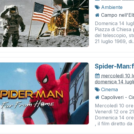
Ambiente
Campo nell'Elb
Domenica 14 lugl
Piazza di Chiesa 
del telescopio, s
21 luglio 1969, di..
Spider-Man:
mercoledì 10 l
domenica 14 lugl
Cinema
Capoliveri - 
Mercoledì 10 ore 
Venerdì 12 ore 2
Domenica 14 ore
, il film diretto da