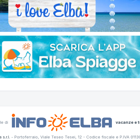
le di
vacanze e t
 s.r.l.
- Portoferraio, Viale Teseo Tesei, 12 - Codice fiscale e P.IVA 011