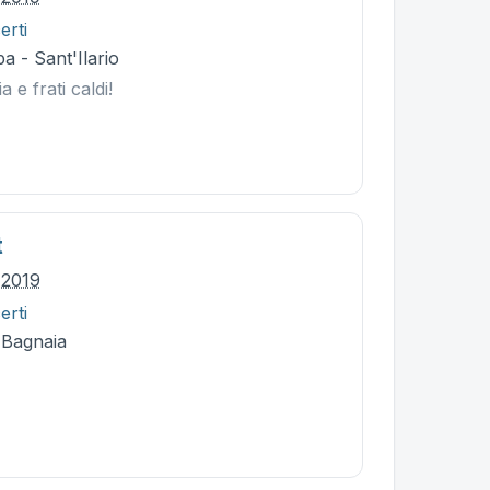
erti
a - Sant'Ilario
a e frati caldi!
t
o 2019
erti
 Bagnaia