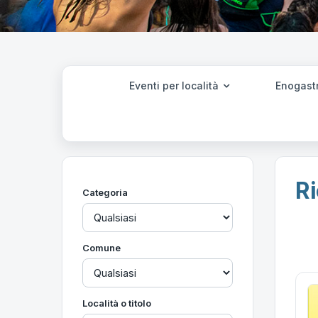
Eventi per località
Enogast
Ri
Categoria
Comune
Località o titolo