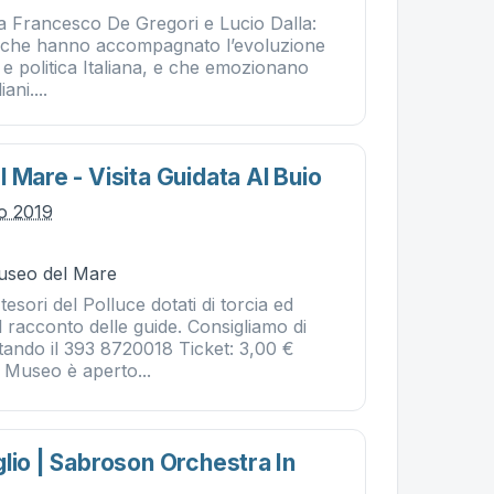
 a Francesco De Gregori e Lucio Dalla:
i che hanno accompagnato l’evoluzione
e e politica Italiana, e che emozionano
ani....
 Mare - Visita Guidata Al Buio
io 2019
Museo del Mare
tesori del Polluce dotati di torcia ed
 racconto delle guide. Consigliamo di
tando il 393 8720018 Ticket: 3,00 €
 Museo è aperto...
lio | Sabroson Orchestra In