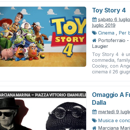
Toy Story 4
sabato 6 lugli
luglio 2019
Cinema
,
Per 
Portoferraio 
Laugier
Toy Story 4 è un
commedia, family,
Cooley, con Ange
cinema il 26 giug
Omaggio A Fr
Dalla
martedì 9 lugl
Musica e conc
Marciana Mari