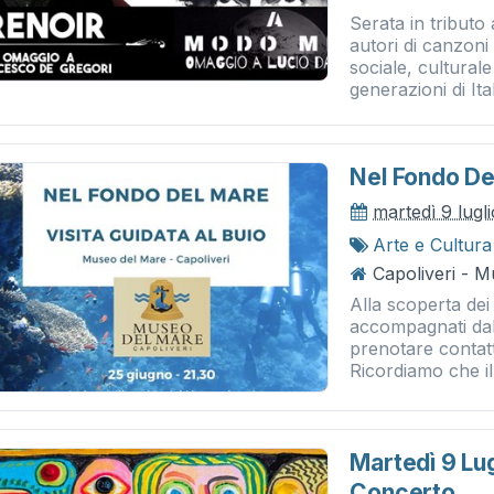
Serata in tributo
autori di canzon
sociale, cultural
generazioni di Itali
Nel Fondo Del
martedì 9 lugl
Arte e Cultura
Capoliveri - 
Alla scoperta dei 
accompagnati dal
prenotare contat
Ricordiamo che il
Martedì 9 Lug
Concerto