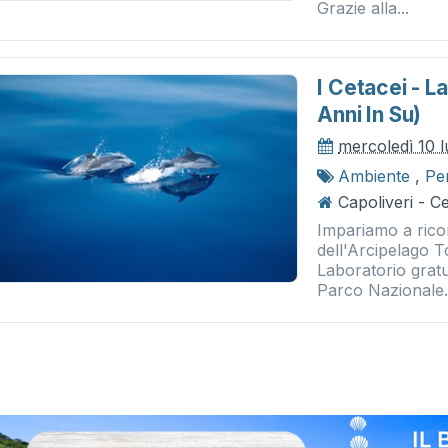
Grazie alla...
I Cetacei - L
Anni In Su)
mercoledì 10 l
Ambiente
,
Pe
Capoliveri - 
Impariamo a rico
dell'Arcipelago T
Laboratorio grat
Parco Nazionale.