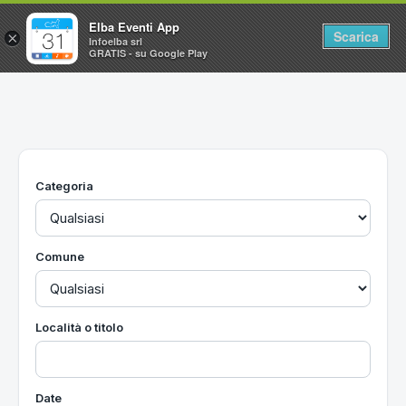
Elba Eventi App
Scarica
×
Infoelba srl
GRATIS - su Google Play
Home
Ricerca avanzata
Segnalaci un evento
Categoria
Utilità
Vacanze all'Isola d'Elba
Comune
Località o titolo
Date