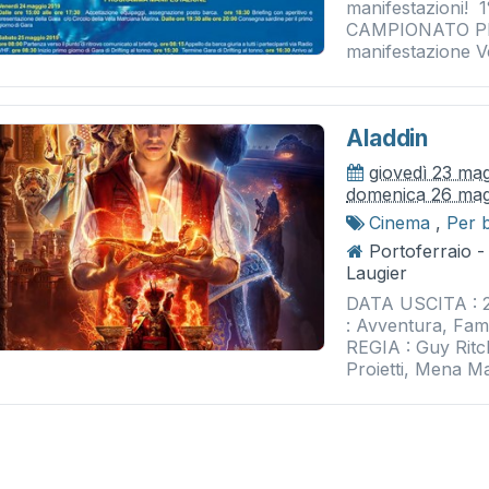
manifestazioni!
CAMPIONATO PR
manifestazione V
Aladdin
giovedì 23 ma
domenica 26 mag
Cinema
,
Per 
Portoferraio 
Laugier
DATA USCITA : 
: Avventura, Fam
REGIA : Guy Ritch
Proietti, Mena M