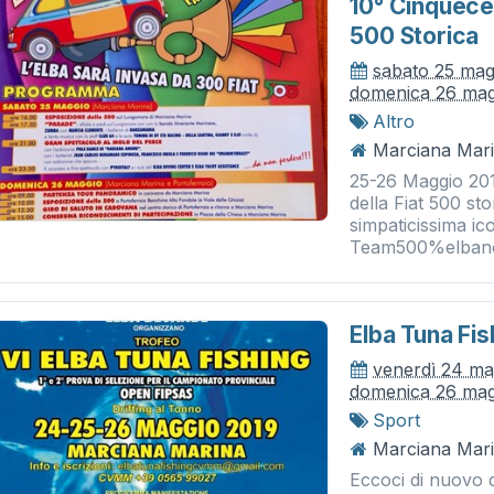
10° Cinquece
500 Storica
sabato 25 mag
domenica 26 mag
Altro
Marciana Mari
25-26 Maggio 20
della Fiat 500 st
simpaticissima ic
Team500%elbano,
Elba Tuna Fis
venerdì 24 ma
domenica 26 mag
Sport
Marciana Mari
Eccoci di nuovo q