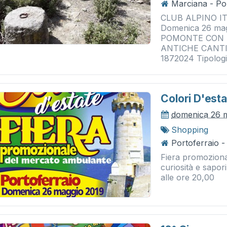
Marciana - Po
CLUB ALPINO ITA
Domenica 26 ma
POMONTE CON 
ANTICHE CANTIN
1872024 Tipologia
Colori D'est
domenica 26 
Shopping
Portoferraio -
Fiera promoziona
curiosità e sapor
alle ore 20,00