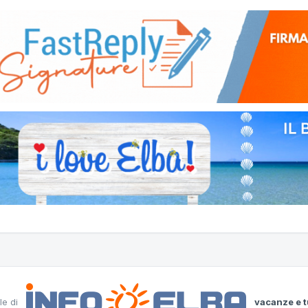
le di
vacanze e t