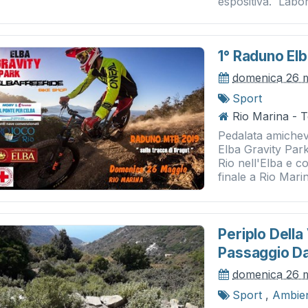
espositiva. Labora
1° Raduno Elb
domenica 26 
Sport
Rio Marina - T
Pedalata amichev
Elba Gravity Par
Rio nell'Elba e c
finale a Rio Marin
Periplo Della
Passaggio Dal
domenica 26 
Sport
,
Ambie