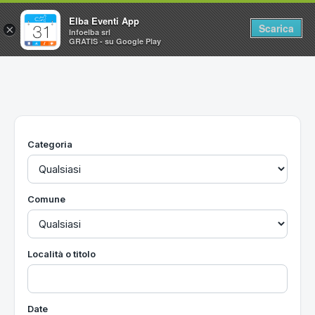
Elba Eventi App
Scarica
×
Infoelba srl
GRATIS - su Google Play
Home
Ricerca avanzata
Segnalaci un evento
Categoria
Utilità
Vacanze all'Isola d'Elba
Comune
Località o titolo
Date