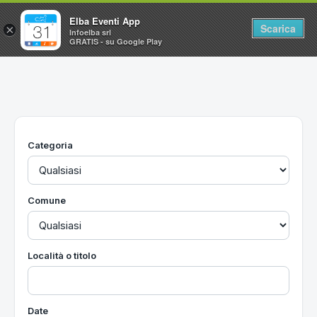
Elba Eventi App
Scarica
×
Infoelba srl
GRATIS - su Google Play
Home
Ricerca avanzata
Segnalaci un evento
Categoria
Utilità
Vacanze all'Isola d'Elba
Comune
Località o titolo
Date