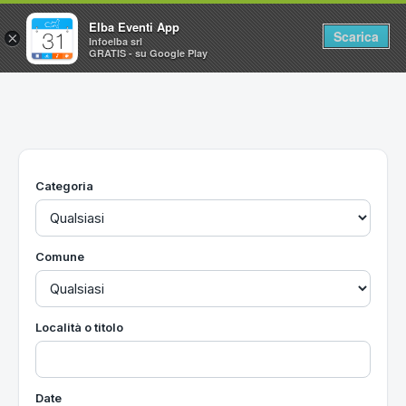
Elba Eventi App
Scarica
×
Infoelba srl
GRATIS - su Google Play
Home
Ricerca avanzata
Segnalaci un evento
Categoria
Utilità
Vacanze all'Isola d'Elba
Comune
Località o titolo
Date