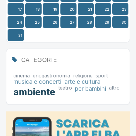
17
18
19
20
21
22
23
24
25
26
27
28
29
30
31
CATEGORIE
cinema
enogastronomia
religione
sport
musica e concerti
arte e cultura
teatro
altro
per bambini
ambiente