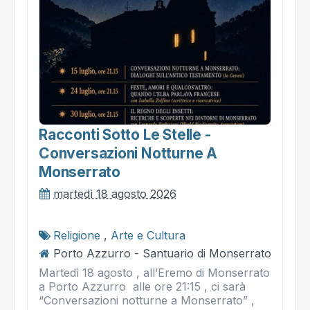
Racconti Sotto Le Stelle -
Conversazioni Notturne A
Monserrato
martedì 18 agosto 2026
Religione
,
Arte e Cultura
Porto Azzurro - Santuario di Monserrato
Martedì 18 agosto , all’Eremo di Monserrato
a Porto Azzurro alle ore 21:15 , ci sarà
“Conversazioni notturne a Monserrato” ,