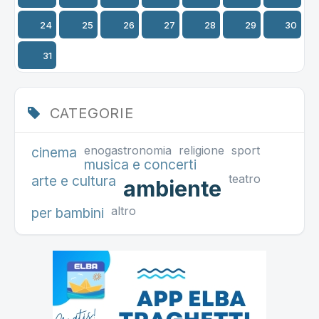
24
25
26
27
28
29
30
31
CATEGORIE
enogastronomia
religione
sport
cinema
musica e concerti
teatro
arte e cultura
ambiente
altro
per bambini