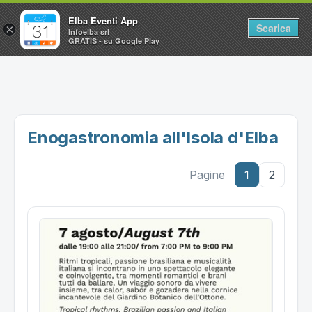
Elba Eventi App
Scarica
×
Infoelba srl
GRATIS - su Google Play
Home
Ricerca avanzata
Segnalaci un evento
Enogastronomia all'Isola d'Elba
Utilità
Pagine
1
2
Vacanze all'Isola d'Elba