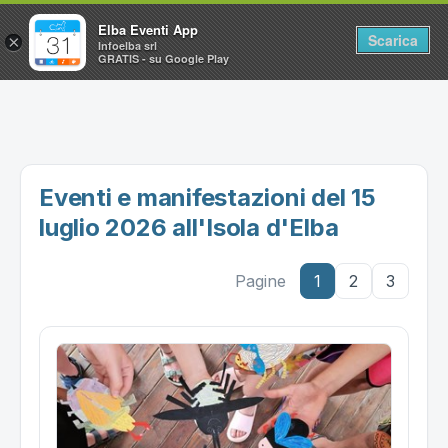
Elba Eventi App
Scarica
×
Infoelba srl
GRATIS - su Google Play
Home
Ricerca avanzata
Segnalaci un evento
Eventi e manifestazioni del 15
Utilità
luglio 2026 all'Isola d'Elba
Vacanze all'Isola d'Elba
Pagine
1
2
3