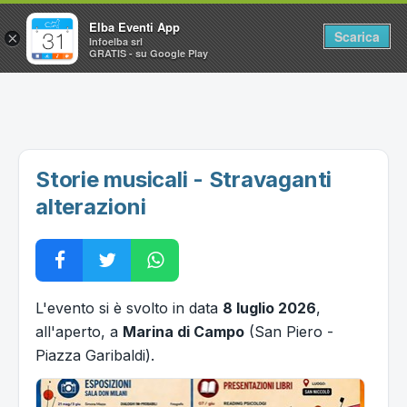
Elba Eventi App
Scarica
×
Infoelba srl
GRATIS - su Google Play
Home
Ricerca avanzata
Segnalaci un evento
Storie musicali - Stravaganti
Utilità
alterazioni
Vacanze all'Isola d'Elba
L'evento si è svolto in data
8 luglio 2026
,
all'aperto, a
Marina di Campo
(San Piero -
Piazza Garibaldi).