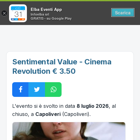
Elba Eventi App
Scarica
×
Infoelba srl
GRATIS - su Google Play
Home
Ricerca avanzata
Segnalaci un evento
Sentimental Value - Cinema
Utilità
Revolution € 3.50
Vacanze all'Isola d'Elba
L'evento si è svolto in data
8 luglio 2026
, al
chiuso, a
Capoliveri
(Capoliveri).