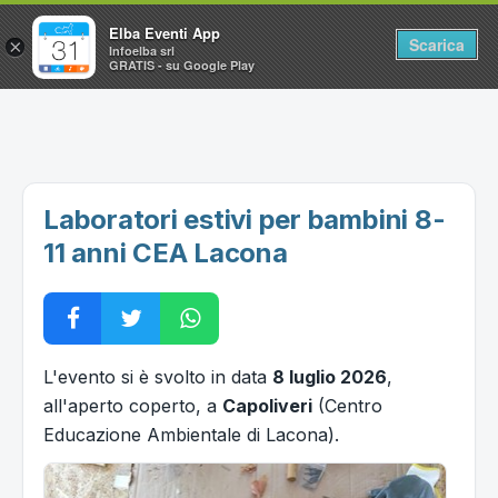
Elba Eventi App
Scarica
×
Infoelba srl
GRATIS - su Google Play
Home
Ricerca avanzata
Segnalaci un evento
Laboratori estivi per bambini 8-
Utilità
11 anni CEA Lacona
Vacanze all'Isola d'Elba
L'evento si è svolto in data
8 luglio 2026
,
all'aperto coperto, a
Capoliveri
(Centro
Educazione Ambientale di Lacona).