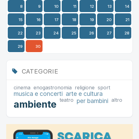
8
9
10
11
12
13
14
15
16
17
18
19
20
21
22
23
24
25
26
27
28
29
30
CATEGORIE
cinema
enogastronomia
religione
sport
musica e concerti
arte e cultura
teatro
altro
per bambini
ambiente