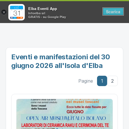
Elba Eventi App
Scarica
×
Infoelba srl
GRATIS - su Google Play
Home
Ricerca avanzata
Segnalaci un evento
Eventi e manifestazioni del 30
Utilità
giugno 2026 all'Isola d'Elba
Vacanze all'Isola d'Elba
Pagine
1
2