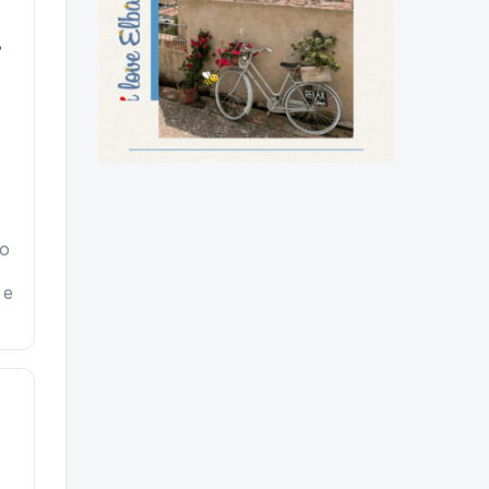
.
lo
 e