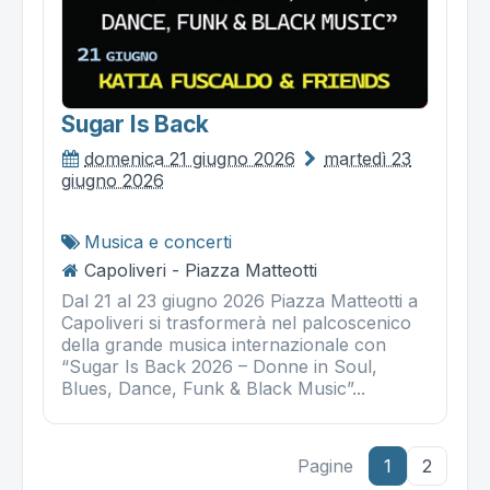
Sugar Is Back
domenica 21 giugno 2026
martedì 23
giugno 2026
Musica e concerti
Capoliveri - Piazza Matteotti
Dal 21 al 23 giugno 2026 Piazza Matteotti a
Capoliveri si trasformerà nel palcoscenico
della grande musica internazionale con
“Sugar Is Back 2026 – Donne in Soul,
Blues, Dance, Funk & Black Music”...
Pagine
1
2