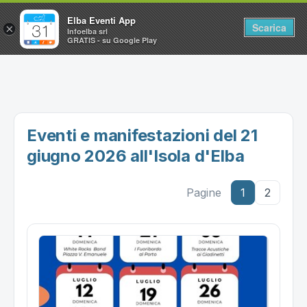
Elba Eventi App
Scarica
×
Infoelba srl
GRATIS - su Google Play
Home
Ricerca avanzata
Segnalaci un evento
Eventi e manifestazioni del 21
Utilità
giugno 2026 all'Isola d'Elba
Vacanze all'Isola d'Elba
Pagine
1
2