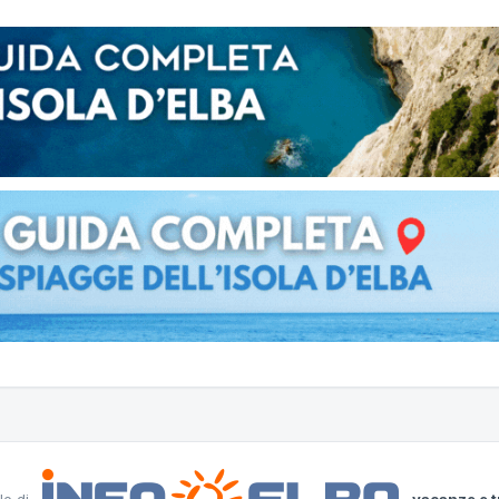
le di
vacanze e t