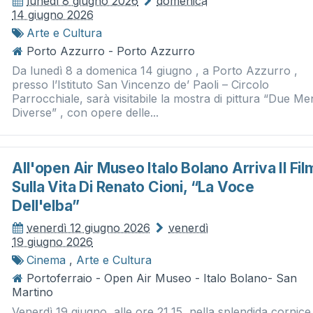
lunedì 8 giugno 2026
domenica
14 giugno 2026
Arte e Cultura
Porto Azzurro - Porto Azzurro
Da lunedì 8 a domenica 14 giugno , a Porto Azzurro ,
presso l’Istituto San Vincenzo de’ Paoli – Circolo
Parrocchiale, sarà visitabile la mostra di pittura “Due Men
Diverse” , con opere delle...
All'open Air Museo Italo Bolano Arriva Il Fil
Sulla Vita Di Renato Cioni, “la Voce
Dell'elba”
venerdì 12 giugno 2026
venerdì
19 giugno 2026
Cinema
,
Arte e Cultura
Portoferraio - Open Air Museo - Italo Bolano- San
Martino
Venerdì 19 giugno, alle ore 21,15, nella splendida cornice