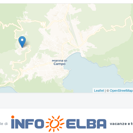
Leaflet
| ©
OpenStreetMap
le di
vacanze e t