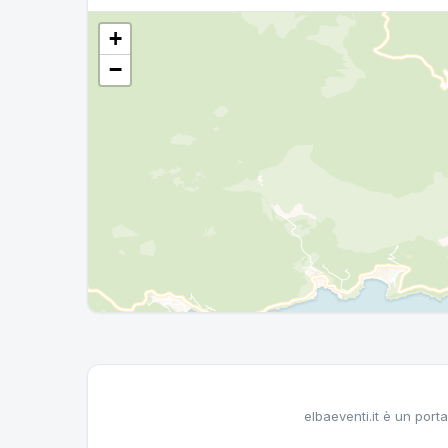
+
−
elbaeventi.it è un porta