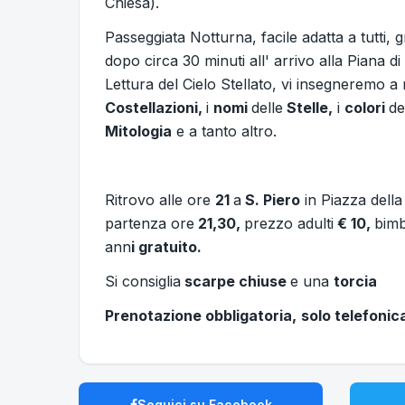
Chiesa).
Passeggiata Notturna, facile adatta a tutti, g
dopo circa 30 minuti all' arrivo alla Piana di
Lettura del Cielo Stellato, vi insegneremo a
Costellazioni,
i
nomi
delle
Stelle,
i
colori
de
Mitologia
e a tanto altro.
Ritrovo alle ore
21
a
S. Piero
in Piazza della
partenza ore
21,30,
prezzo adulti
€ 10,
bimb
ann
i gratuito.
Si consiglia
scarpe chiuse
e una
torcia
Prenotazione obbligatoria,
solo telefonica
Seguici su Facebook