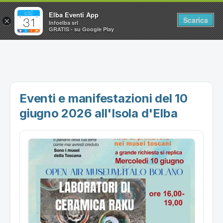
Elba Eventi App
Scarica
×
Infoelba srl
GRATIS - su Google Play
Home
Ricerca avanzata
Segnalaci un evento
Eventi e manifestazioni del 10
Utilità
giugno 2026 all'Isola d'Elba
Vacanze all'Isola d'Elba