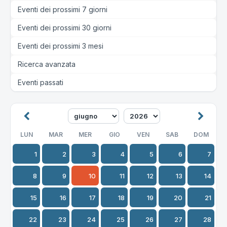
Eventi dei prossimi 7 giorni
Eventi dei prossimi 30 giorni
Eventi dei prossimi 3 mesi
Ricerca avanzata
Eventi passati
LUN
MAR
MER
GIO
VEN
SAB
DOM
1
2
3
4
5
6
7
8
9
10
11
12
13
14
15
16
17
18
19
20
21
22
23
24
25
26
27
28