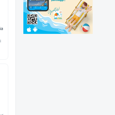
6
ia
i