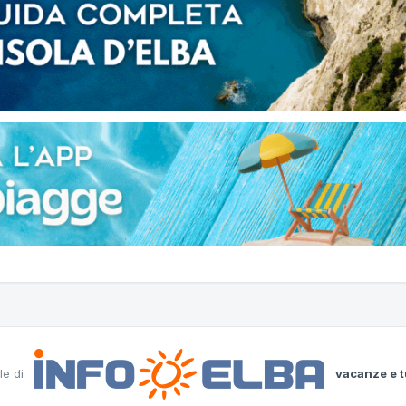
le di
vacanze e t