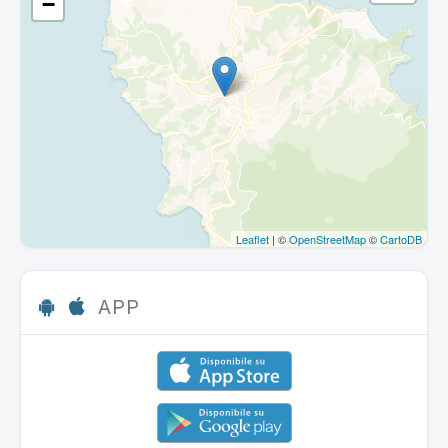
−
Leaflet
| ©
OpenStreetMap
©
CartoDB
APP