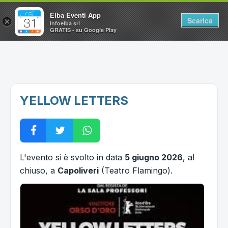
Elba Eventi App
Scarica
×
Infoelba srl
GRATIS - su Google Play
Home
Ricerca avanzata
Segnalaci un evento
YELLOW LETTERS
Utilità
Vacanze all'Isola d'Elba
L'evento si è svolto in data
5 giugno 2026
, al
chiuso, a
Capoliveri
(Teatro Flamingo).