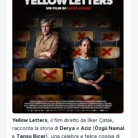
Yellow Letters
, il film diretto da İlker Çatak,
racconta la storia di
Derya
e
Aziz
(
Özgü Namal
e
Tansu Biçer
), una celebre e felice coppia di