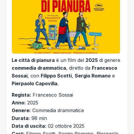
Le città di pianura
è un film del
2025
di genere
commedia drammatica
, diretto da
Francesco
Sossai
, con
Filippo Scotti
,
Sergio Romano
e
Pierpaolo Capovilla
.
Regista:
Francesco Sossai
Anno:
2025
Genere:
Commedia drammatica
Durata:
98 min
Data di uscita:
02 ottobre 2025
Cast:
Filippo Scotti, Sergio Romano, Pierpaolo