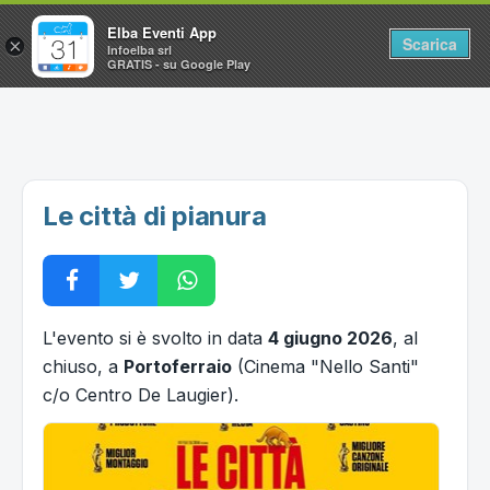
Elba Eventi App
Scarica
×
Infoelba srl
GRATIS - su Google Play
Home
Ricerca avanzata
Segnalaci un evento
Le città di pianura
Utilità
Vacanze all'Isola d'Elba
L'evento si è svolto in data
4 giugno 2026
, al
chiuso, a
Portoferraio
(Cinema "Nello Santi"
c/o Centro De Laugier).