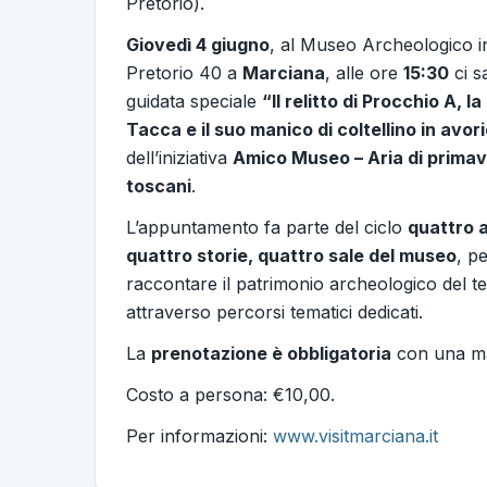
Pretorio).
Giovedì 4 giugno
, al Museo Archeologico in
Pretorio 40 a
Marciana
, alle ore
15:30
ci sa
guidata speciale
“Il relitto di Procchio A, l
Tacca e il suo manico di coltellino in avor
dell’iniziativa
Amico Museo – Aria di primav
toscani
.
L’appuntamento fa parte del ciclo
quattro 
quattro storie, quattro sale del museo
, p
raccontare il patrimonio archeologico del te
attraverso percorsi tematici dedicati.
La
prenotazione è obbligatoria
con una ma
Costo a persona: €10,00.
Per informazioni:
www.visitmarciana.it