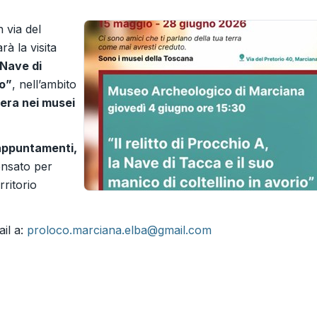
 via del
rà la visita
a Nave di
io”
, nell’ambito
era nei musei
appuntamenti,
ensato per
rritorio
il a:
proloco.marciana.elba@gmail.com