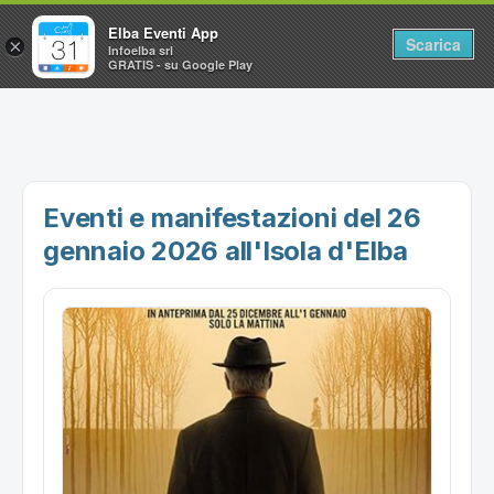
Elba Eventi App
Scarica
×
Infoelba srl
GRATIS - su Google Play
Home
Ricerca avanzata
Segnalaci un evento
Eventi e manifestazioni del 26
Utilità
gennaio 2026 all'Isola d'Elba
Vacanze all'Isola d'Elba