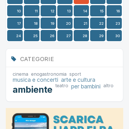
10
11
12
13
14
15
16
17
18
19
20
21
22
23
24
25
26
27
28
29
30
CATEGORIE
cinema
enogastronomia
sport
musica e concerti
arte e cultura
teatro
altro
per bambini
ambiente