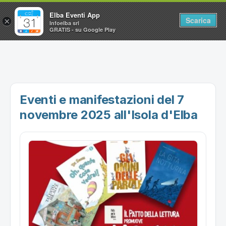
Elba Eventi App
Scarica
×
Infoelba srl
GRATIS - su Google Play
Home
Ricerca avanzata
Segnalaci un evento
Eventi e manifestazioni del 7
Utilità
novembre 2025 all'Isola d'Elba
Vacanze all'Isola d'Elba