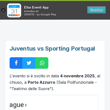
Elba Eventi App
Scarica
×
Infoelba srl
GRATIS - su Google Play
Home
Ricerca avanzata
Segnalaci un evento
Juventus vs Sporting Portugal
Utilità
Vacanze all'Isola d'Elba
L'evento si è svolto in data
4 novembre 2025
, al
chiuso, a
Porto Azzurro
(Sala Polifunzionale -
"Teatrino delle Suore").