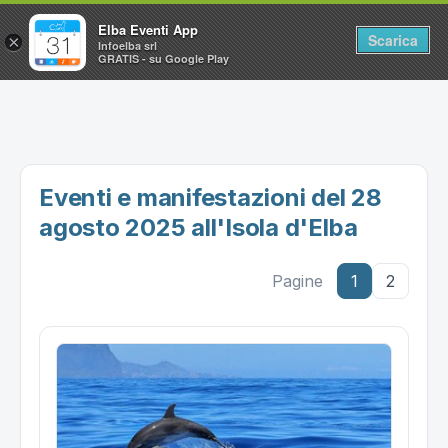
Elba Eventi App
Scarica
×
Infoelba srl
GRATIS - su Google Play
Home
Ricerca avanzata
Segnalaci un evento
Eventi e manifestazioni del 28
Utilità
agosto 2025 all'Isola d'Elba
Vacanze all'Isola d'Elba
Pagine
1
2