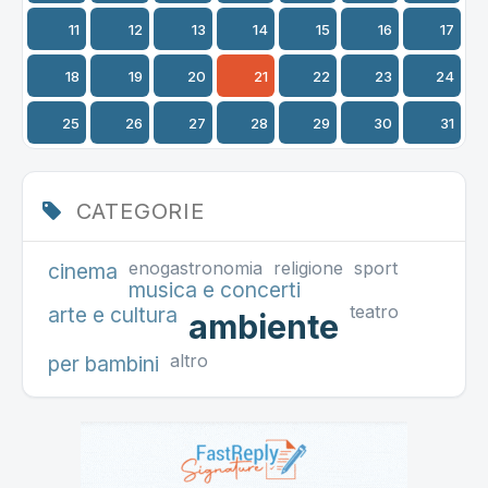
11
12
13
14
15
16
17
18
19
20
21
22
23
24
25
26
27
28
29
30
31
CATEGORIE
enogastronomia
religione
sport
cinema
musica e concerti
teatro
arte e cultura
ambiente
altro
per bambini