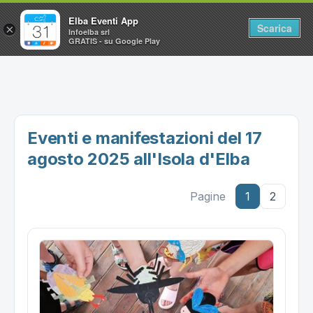
Elba Eventi App
Scarica
×
Infoelba srl
GRATIS - su Google Play
Home
Ricerca avanzata
Segnalaci un evento
Eventi e manifestazioni del 17
Utilità
agosto 2025 all'Isola d'Elba
Vacanze all'Isola d'Elba
Pagine
1
2