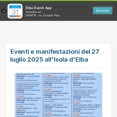
Elba Eventi App
Scarica
×
Infoelba srl
GRATIS - su Google Play
Home
Ricerca avanzata
Segnalaci un evento
Eventi e manifestazioni del 27
Utilità
luglio 2025 all'Isola d'Elba
Vacanze all'Isola d'Elba