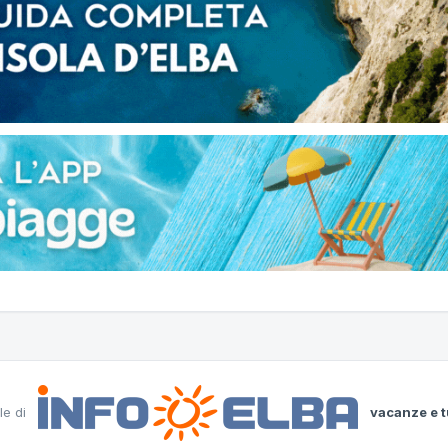
le di
vacanze e t