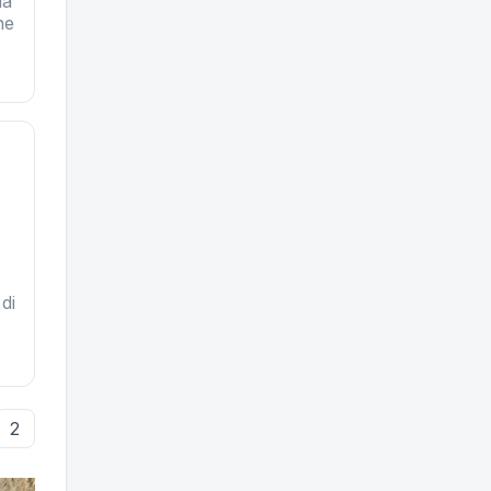
da
ne
di
2