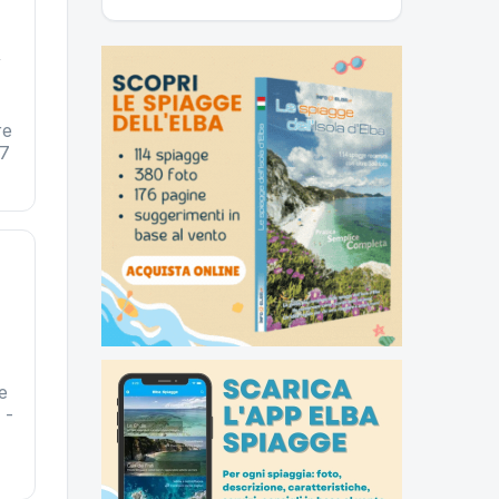
,
re
27
e
 -