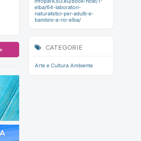
infopark.sl3.eu/book-now/1-
elba/64-laboratori-
naturalistici-per-adulti-e-
bambini-a-rio-elba/
CATEGORIE
m
Arte e Cultura
Ambiente