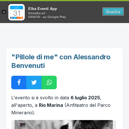
Elba Eventi App
Scarica
×
Infoelba srl
GRATIS - su Google Play
Home
Ricerca avanzata
Segnalaci un evento
"Pillole di me" con Alessandro
Utilità
Benvenuti
Vacanze all'Isola d'Elba
L'evento si è svolto in data
6 luglio 2025
,
all'aperto, a
Rio Marina
(Anfiteatro del Parco
Minerario).